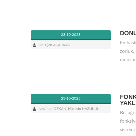
DON
23-10-2023
En basi
Dr. Tijen ACARKAN
zorluk,
omuzun i
FONK
23-10-2023
YAKL
Neslihan ÖZKAN, Hüseyin NAZLIKUL
Bel ağr
fonksiyo
sistemi