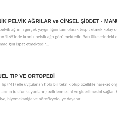
İK PELVİK AĞRILAR ve CİNSEL ŞİDDET - MA
pelvik ağrının gerçek yaygınlığını tam olarak tespit etmek kolay de
rın %65'inde kronik pelvik ağrı görülmektedir. Batı ülkelerindeki
madığını ispat etmektedir...
EL TIP VE ORTOPEDİ
Tıp (MT) elle uygulanan tıbbi bir teknik olup özellikle hareket or
larının (disfonksiyonların) belirlenmesini ve giderilmesini sağl
ye, biyomekaniğe ve nörofizyolojiye dayanır...