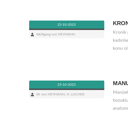
KRON
23-10-2023
Kronik 
Wolfgang von HEYMANN
kadınla
konu ol
MANU
23-10-2023
Manüel 
W. von HEYMANN, H. LOCHER
bozuklu
anatomi