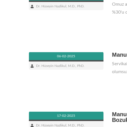
Omuz ağr
Dr. Hüseyin Nazlikul, M.D., PhD.
%30'u d
Manue
06-02-2025
Servika
Dr. Hüseyin Nazlikul, M.D., PhD.
olumsuz
Manue
17-02-2025
Bozuk
Dr. Hüseyin Nazlikul, M.D., PhD.