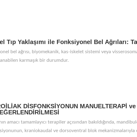
l Tıp Yaklaşımı ile Fonksiyonel Bel Ağrıları: T
onel bel ağrısı, biyomekanik, kas-iskelet sistemi veya visserosom
anabilen karmaşık bir durumdur.
OİLİAK DİSFONKSİYONUN MANUELTERAPİ v
DEĞERLENDİRİLMESİ
nın amacı tamamlayıcı terapiler açısından bakıldığında, mandibulo 
siyonunun, kraniokaudal ve dorsoventral blok mekanizmalarıyla 