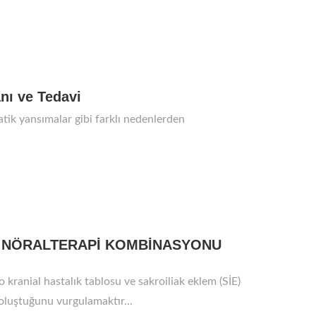
anı ve Tedavi
atik yansımalar gibi farklı nedenlerden
e NÖRALTERAPİ KOMBİNASYONU
kranial hastalık tablosu ve sakroiliak eklem (SİE)
oluştuğunu vurgulamaktır...