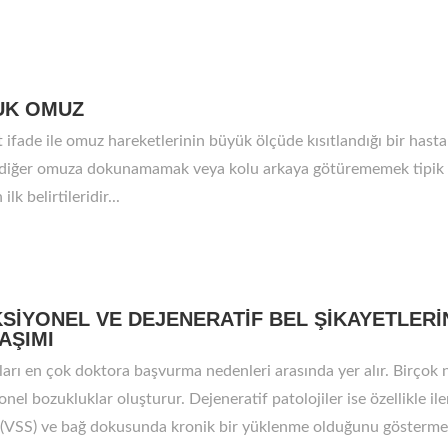
UK OMUZ
t ifade ile omuz hareketlerinin büyük ölçüde kısıtlandığı bir hasta
 diğer omuza dokunamamak veya kolu arkaya götürememek tipik o
lk belirtileridir...
SİYONEL VE DEJENERATİF BEL ŞİKAYETLERİ
AŞIMI
ıları en çok doktora başvurma nedenleri arasında yer alır. Birçok 
nel bozukluklar oluşturur. Dejeneratif patolojiler ise özellikle ile
 (VSS) ve bağ dokusunda kronik bir yüklenme olduğunu göstermesi