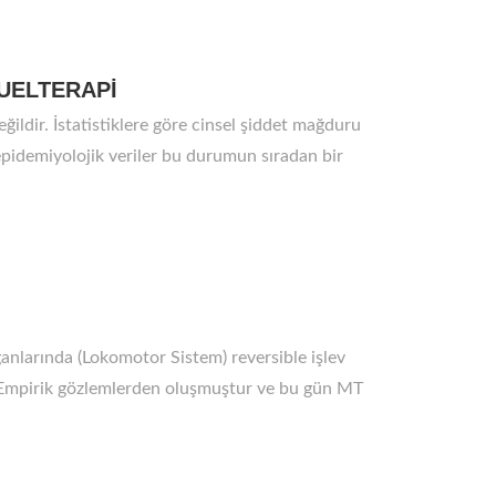
NUELTERAPİ
ğildir. İstatistiklere göre cinsel şiddet mağduru
 epidemiyolojik veriler bu durumun sıradan bir
ganlarında (Lokomotor Sistem) reversible işlev
ar. Empirik gözlemlerden oluşmuştur ve bu gün MT