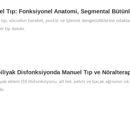
l Tıp: Fonksiyonel Anatomi, Segmental Bütün
tıp, vücudun hareket, postür ve işlevsel dengesizliklerine odaklan
ir tıp dalıdır.
iliyak Disfonksiyonda Manuel Tıp ve Nöralterap
iyak eklem (SI) disfonksiyonu, alt bel, pelvis ve bacak ağrısının s
ir.