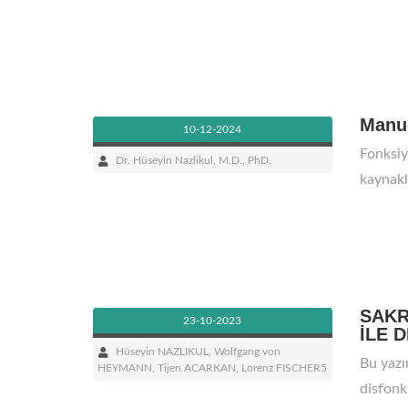
Manue
10-12-2024
Fonksiy
Dr. Hüseyin Nazlikul, M.D., PhD.
kaynakl
SAKR
23-10-2023
İLE 
Hüseyin NAZLIKUL, Wolfgang von
Bu yazı
HEYMANN, Tijen ACARKAN, Lorenz FISCHER5
disfonk