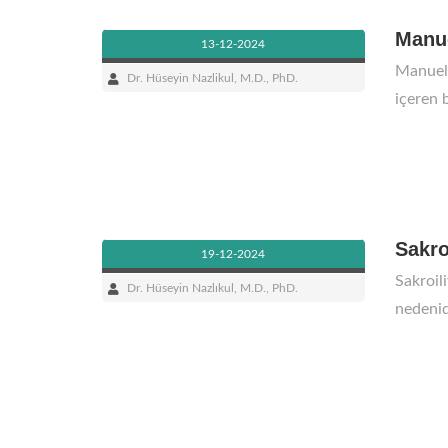
Manue
13-12-2024
Manuel 
Dr. Hüseyin Nazlikul, M.D., PhD.
içeren b
Sakro
19-12-2024
Sakroil
Dr. Hüseyin Nazlıkul, M.D., PhD.
nedenid